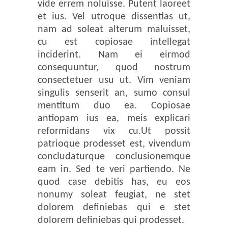
vide errem noluisse. Putent laoreet
et ius. Vel utroque dissentias ut,
nam ad soleat alterum maluisset,
cu est copiosae intellegat
inciderint. Nam ei eirmod
consequuntur, quod nostrum
consectetuer usu ut. Vim veniam
singulis senserit an, sumo consul
mentitum duo ea. Copiosae
antiopam ius ea, meis explicari
reformidans vix cu.Ut possit
patrioque prodesset est, vivendum
concludaturque conclusionemque
eam in. Sed te veri partiendo. Ne
quod case debitis has, eu eos
nonumy soleat feugiat, ne stet
dolorem definiebas qui e stet
dolorem definiebas qui prodesset.