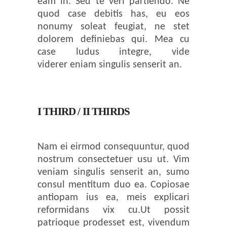
eam in. Sed te veri partiendo. Ne
quod case debitis has, eu eos
nonumy soleat feugiat, ne stet
dolorem definiebas qui. Mea cu
case ludus integre, vide
viderer eniam singulis senserit an.
I THIRD / II THIRDS
Nam ei eirmod consequuntur, quod
nostrum consectetuer usu ut. Vim
veniam singulis senserit an, sumo
consul mentitum duo ea. Copiosae
antiopam ius ea, meis explicari
reformidans vix cu.Ut possit
patrioque prodesset est, vivendum