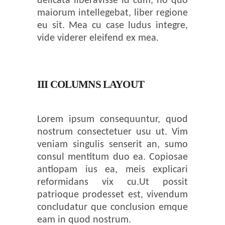
delicata liberavisse id cum, no quo
maiorum intellegebat, liber regione
eu sit. Mea cu case ludus integre,
vide viderer eleifend ex mea.
III COLUMNS LAYOUT
Lorem ipsum consequuntur, quod
nostrum consectetuer usu ut. Vim
veniam singulis senserit an, sumo
consul mentitum duo ea. Copiosae
antiopam ius ea, meis explicari
reformidans vix cu.Ut possit
patrioque prodesset est, vivendum
concludatur que conclusion emque
eam in quod nostrum.