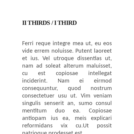
II THIRDS / I THIRD
Ferri reque integre mea ut, eu eos
vide errem noluisse. Putent laoreet
et ius. Vel utroque dissentias ut,
nam ad soleat alterum maluisset,
cu est copiosae intellegat
inciderint. Nam ei eirmod
consequuntur, quod nostrum
consectetuer usu ut. Vim veniam
singulis senserit an, sumo consul
mentitum duo ea. Copiosae
antiopam ius ea, meis explicari
reformidans vix cu.Ut possit
patrioque prodesset est.