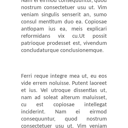
Nam ei eirmod consequuntur, quod
nostrum consectetuer usu ut. Vim
veniam singulis senserit an, sumo
consul mentitum duo ea. Copiosae
antiopam ius ea, meis explicari
reformidans vix cu.Ut possit
patrioque prodesset est, vivendum
concludaturque conclusionemque.
Ferri reque integre mea ut, eu eos
vide errem noluisse. Putent laoreet
et ius. Vel utroque dissentias ut,
nam ad soleat alterum maluisset,
cu est copiosae intellegat
inciderint. Nam ei eirmod
consequuntur, quod nostrum
consectetuer usu ut. Vim veniam